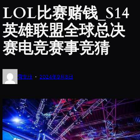
LOL比赛赌钱_S14
英雄联盟全球总决
赛电竞赛事竞猜
·
雷竞技
2024年9月8日