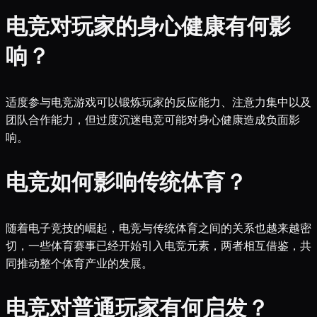
电竞对玩家的身心健康有何影
响？
适度参与电竞游戏可以锻炼玩家的反应能力、注意力集中以及
团队合作能力，但过度沉迷电竞可能对身心健康造成负面影
响。
电竞如何影响传统体育？
随着电子竞技的崛起，电竞与传统体育之间的关系也越来越密
切，一些体育赛事已经开始引入电竞元素，两者相互借鉴，共
同推动整个体育产业的发展。
电竞对普通玩家有何启发？