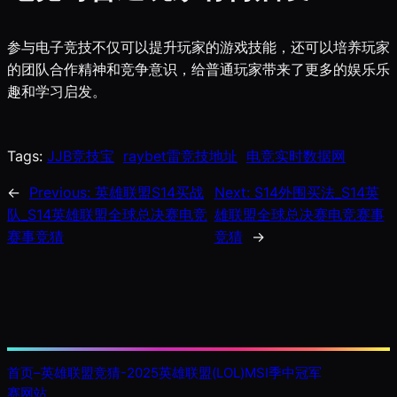
参与电子竞技不仅可以提升玩家的游戏技能，还可以培养玩家
的团队合作精神和竞争意识，给普通玩家带来了更多的娱乐乐
趣和学习启发。
Tags:
JJB竞技宝
raybet雷竞技地址
电竞实时数据网
←
Previous:
英雄联盟S14买战
Next:
S14外围买法_S14英
队_S14英雄联盟全球总决赛电竞
雄联盟全球总决赛电竞赛事
赛事竞猜
竞猜
→
首页–英雄联盟竞猜-2025英雄联盟(LOL)MSI季中冠军
赛网站