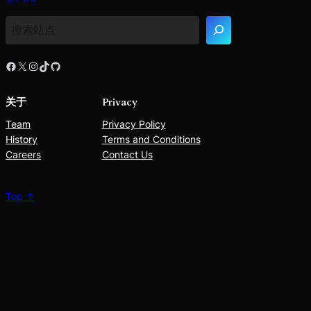
搜
索
Facebook
X
Instagram
TikTok
GitHub
关于
Privacy
Team
Privacy Policy
History
Terms and Conditions
Careers
Contact Us
Top ↑