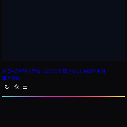
首页–英雄联盟竞猜-2025英雄联盟(LOL)MSI季中冠
军赛网站