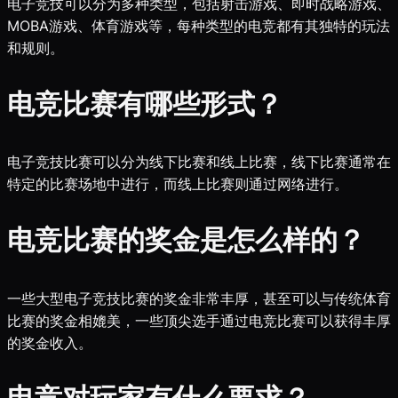
电子竞技可以分为多种类型，包括射击游戏、即时战略游戏、
MOBA游戏、体育游戏等，每种类型的电竞都有其独特的玩法
和规则。
电竞比赛有哪些形式？
电子竞技比赛可以分为线下比赛和线上比赛，线下比赛通常在
特定的比赛场地中进行，而线上比赛则通过网络进行。
电竞比赛的奖金是怎么样的？
一些大型电子竞技比赛的奖金非常丰厚，甚至可以与传统体育
比赛的奖金相媲美，一些顶尖选手通过电竞比赛可以获得丰厚
的奖金收入。