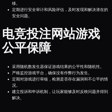
移。
定期进行安全审计和风险评估，及时发现和解决潜在的
安全问题。
电竞投注网站游戏
公平保障
采用随机数发生器保证游戏结果的公平性和随机性。
严格监控游戏平台，确保没有作弊行为发生。
定期对游戏进行审核，检测是否存在漏洞和不公平的情
况。
建立投诉和申诉机制，让玩家能够及时反映问题并得到
解决。