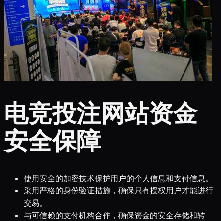
电竞投注网站资金
安全保障
使用安全的加密技术保护用户的个人信息和支付信息。
采用严格的身份验证措施，确保只有授权用户才能进行
交易。
与可信赖的支付机构合作，确保资金的安全存储和转