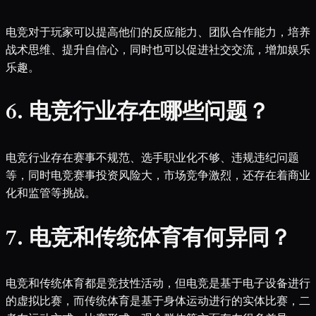
电竞对于玩家可以提高他们的反应能力、团队合作能力，培养
战术思维、提升自信心，同时也可以促进社交交流，增加娱乐
乐趣。
6. 电竞行业存在哪些问题？
电竞行业存在赛事不规范、选手职业化不够、违规违纪问题
等，同时电竞赛事投资风险大，市场竞争激烈，还存在着商业
化和监管等挑战。
7. 电竞和传统体育有何异同？
电竞和传统体育都是竞技性活动，但电竞是基于电子设备进行
的虚拟比赛，而传统体育是基于身体运动进行的实体比赛，二