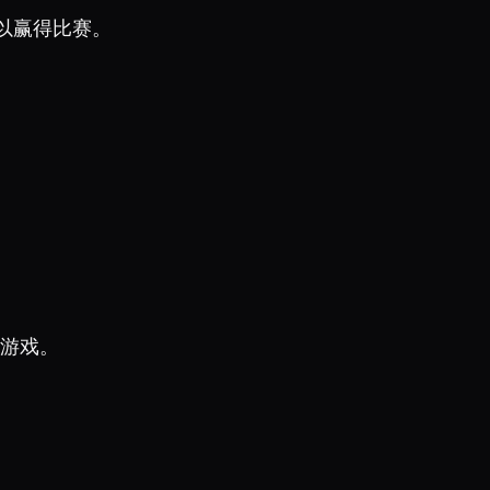
以赢得比赛。
。
的游戏。