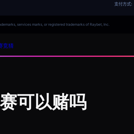
军赛竞猜
决赛可以赌吗