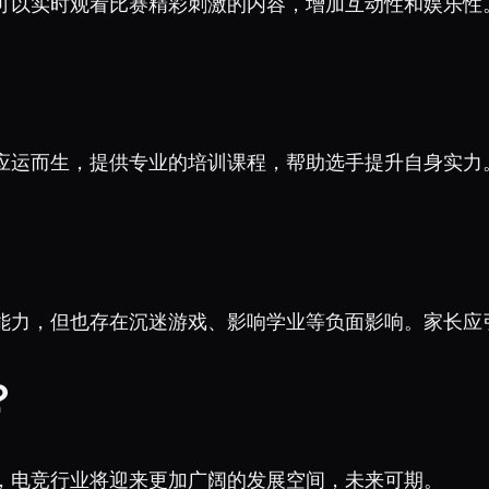
可以实时观看比赛精彩刺激的内容，增加互动性和娱乐性
应运而生，提供专业的培训课程，帮助选手提升自身实力
能力，但也存在沉迷游戏、影响学业等负面影响。家长应
？
，电竞行业将迎来更加广阔的发展空间，未来可期。