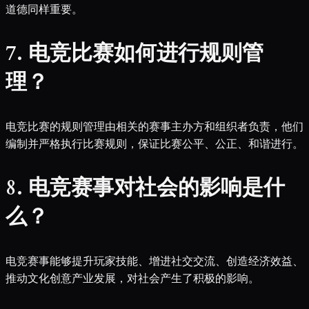
道德同样重要。
7. 电竞比赛如何进行规则管
理？
电竞比赛的规则管理由相关的赛事主办方和组织者负责，他们
编制并严格执行比赛规则，保证比赛公平、公正、和谐进行。
8. 电竞赛事对社会的影响是什
么？
电竞赛事能够提升玩家技能、增进社交交流、创造经济效益、
推动文化创意产业发展，对社会产生了积极的影响。