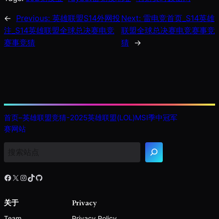
←
Previous:
英雄联盟S14外网投
Next:
雷电竞首页_S14英雄
注_S14英雄联盟全球总决赛电竞
联盟全球总决赛电竞赛事竞
赛事竞猜
猜
→
首页–英雄联盟竞猜-2025英雄联盟(LOL)MSI季中冠军
赛网站
搜
索
Facebook
X
Instagram
TikTok
GitHub
关于
Privacy
Team
Privacy Policy