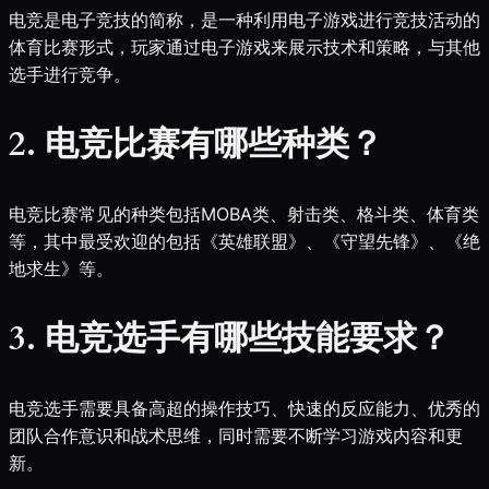
电竞是电子竞技的简称，是一种利用电子游戏进行竞技活动的
体育比赛形式，玩家通过电子游戏来展示技术和策略，与其他
选手进行竞争。
2. 电竞比赛有哪些种类？
电竞比赛常见的种类包括MOBA类、射击类、格斗类、体育类
等，其中最受欢迎的包括《英雄联盟》、《守望先锋》、《绝
地求生》等。
3. 电竞选手有哪些技能要求？
电竞选手需要具备高超的操作技巧、快速的反应能力、优秀的
团队合作意识和战术思维，同时需要不断学习游戏内容和更
新。