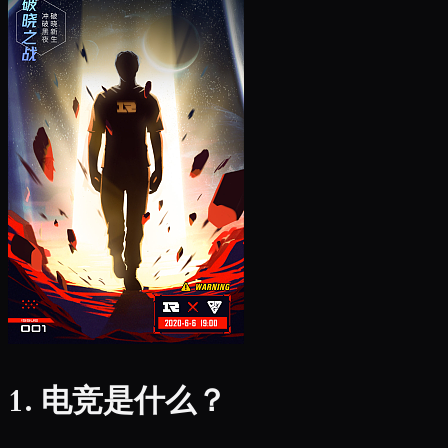
1. 电竞是什么？