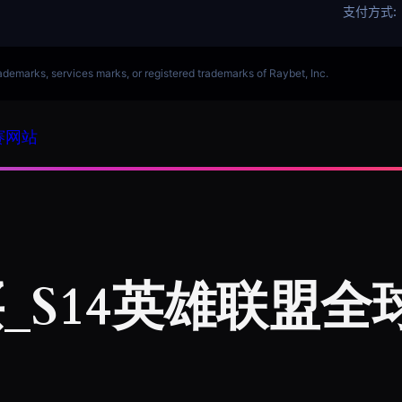
赛网站
里买_S14英雄联