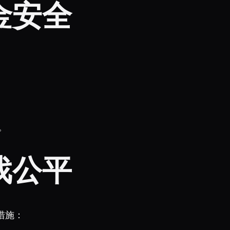
金安全
。
戏公平
措施：