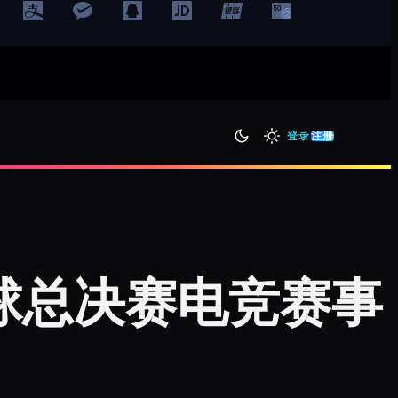
登录
注册
盟全球总决赛电竞赛事