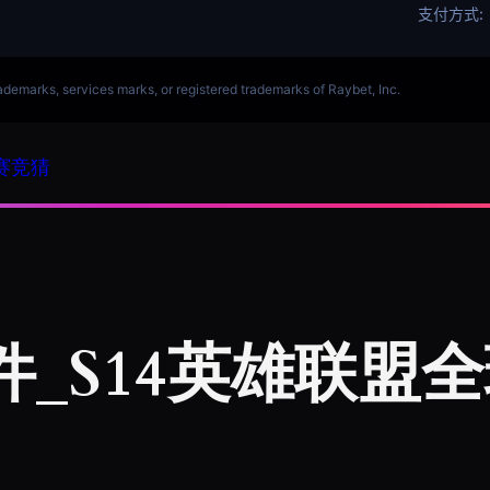
军赛竞猜
件_S14英雄联盟