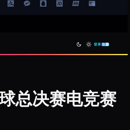
登录
注册
全球总决赛电竞赛