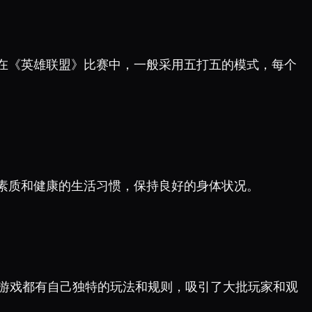
在《英雄联盟》比赛中，一般采用五打五的模式，每个
素质和健康的生活习惯，保持良好的身体状况。
些游戏都有自己独特的玩法和规则，吸引了大批玩家和观