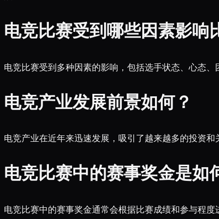
电竞比赛受到哪些因素影响
电竞比赛受到多种因素的影响，包括选手状态、心态、
电竞产业发展前景如何？
电竞产业在近年来迅速发展，吸引了越来越多的投资和
电竞比赛中的赛事奖金是如
电竞比赛中的赛事奖金通常会根据比赛成绩和参与程度