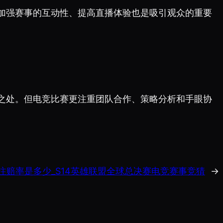
加强赛事的互动性、提高直播体验也是吸引观众的重要
之处。但电竞比赛更注重团队合作、策略分析和手眼协
下注赔率是多少_S14英雄联盟全球总决赛电竞赛事竞猜
→