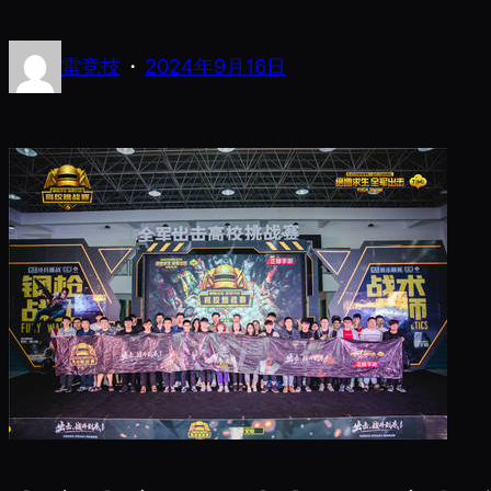
·
雷竞技
2024年9月16日