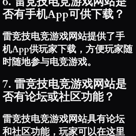
6. 雷竞技电竞游戏网站是
否有手机App可供下载？
雷竞技电竞游戏网站提供了手
机App供玩家下载，方便玩家随
时随地参与电竞游戏。
7. 雷竞技电竞游戏网站是
否有论坛或社区功能？
雷竞技电竞游戏网站具有论坛
和社区功能，玩家可以在这里