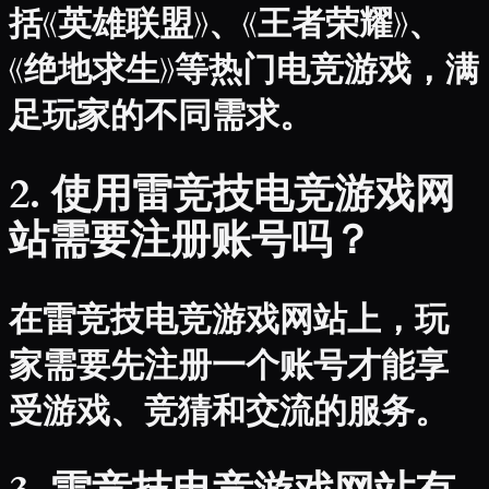
括《英雄联盟》、《王者荣耀》、
《绝地求生》等热门电竞游戏，满
足玩家的不同需求。
2. 使用雷竞技电竞游戏网
站需要注册账号吗？
在雷竞技电竞游戏网站上，玩
家需要先注册一个账号才能享
受游戏、竞猜和交流的服务。