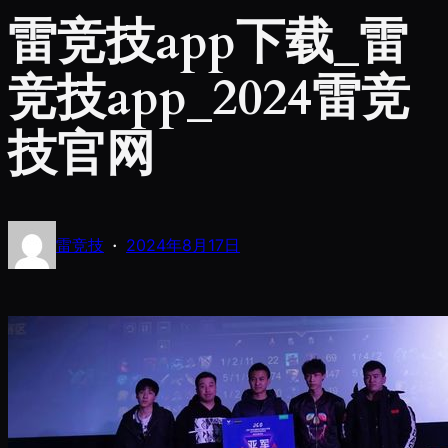
雷竞技app下载_雷
竞技app_2024雷竞
技官网
·
雷竞技
2024年8月17日