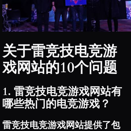
关于雷竞技电竞游
戏网站的10个问题
1. 雷竞技电竞游戏网站有
哪些热门的电竞游戏？
雷竞技电竞游戏网站提供了包