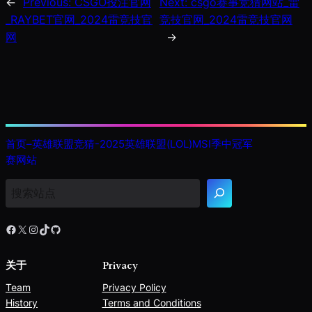
←
Previous:
CSGO投注官网
Next:
csgo赛事竞猜网站_雷
_RAYBET官网_2024雷竞技官
竞技官网_2024雷竞技官网
网
→
首页–英雄联盟竞猜-2025英雄联盟(LOL)MSI季中冠军
赛网站
搜
索
Facebook
X
Instagram
TikTok
GitHub
关于
Privacy
Team
Privacy Policy
History
Terms and Conditions