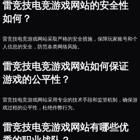
雷竞技电竞游戏网站的安全性
如何？
雷竞技电竞游戏网站采取严格的安全措施，保障玩家账号和个
人信息的安全，防范各类网络风险。
雷竞技电竞游戏网站如何保证
游戏的公平性？
雷竞技电竞游戏网站采用专业的技术手段和监管机制，确保游
戏过程的公平性，杜绝作弊行为。
雷竞技电竞游戏网站有哪些优