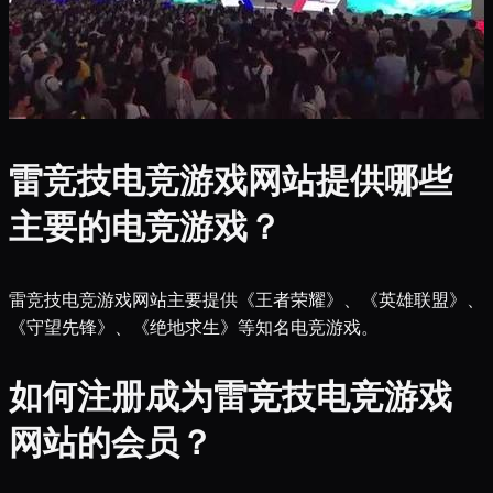
雷竞技电竞游戏网站提供哪些
主要的电竞游戏？
雷竞技电竞游戏网站主要提供《王者荣耀》、《英雄联盟》、
《守望先锋》、《绝地求生》等知名电竞游戏。
如何注册成为雷竞技电竞游戏
网站的会员？