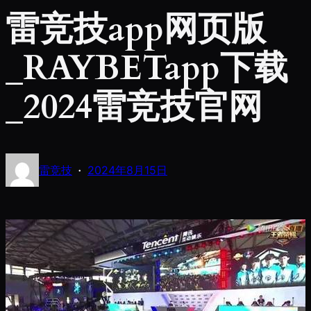
雷竞技app网页版
_RAYBETapp下载
_2024雷竞技官网
·
雷竞技
2024年8月15日