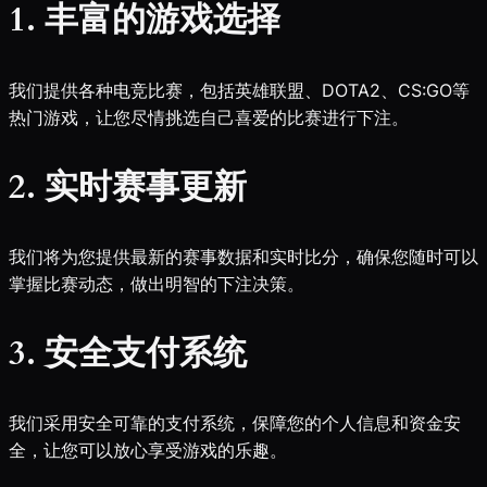
1. 丰富的游戏选择
我们提供各种电竞比赛，包括英雄联盟、DOTA2、CS:GO等
热门游戏，让您尽情挑选自己喜爱的比赛进行下注。
2. 实时赛事更新
我们将为您提供最新的赛事数据和实时比分，确保您随时可以
掌握比赛动态，做出明智的下注决策。
3. 安全支付系统
我们采用安全可靠的支付系统，保障您的个人信息和资金安
全，让您可以放心享受游戏的乐趣。