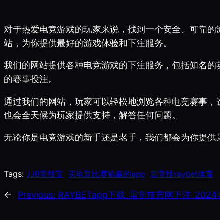
对于热爱电竞游戏的玩家来说，找到一个安全、可靠的
站，为你提供最好的游戏体验和下注服务。
我们的网站提供各种电竞游戏的下注服务，包括知名的英
的赛事投注。
通过我们的网站，玩家可以轻松地浏览各种电竞赛事，
也会全天候为玩家提供支持，解答任何问题。
无论你是电竞游戏的新手还是老手，我们都会为你提供
Tags:
JJB竞技宝
买电竞比赛输赢的app
雷竞技raybet体育
←
Previous:
RAYBETapp下载_雷竞技官网下注_202