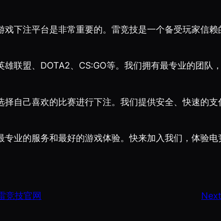
游戏下注平台是非常重要的。雷竞技是一个备受玩家信赖
雄联盟、DOTA2、CS:GO等。我们拥有最专业的团
选择自己喜欢的比赛进行下注。我们提供安全、快速的支
最专业的服务和最好的游戏体验。快来加入我们，体验电
4雷竞技官网
Nex