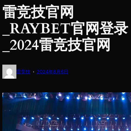
雷竞技官网
_RAYBET官网登录
_2024雷竞技官网
·
雷竞技
2024年8月6日