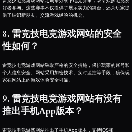
雷竞技电竞游戏网站定期举办线下电竞赛事，吸引众多电竞爱
好者参与。这些赛事不仅提供了展示实力的舞台，还为玩家提
供了结识新朋友、交流游戏经验的机会。
8. 雷竞技电竞游戏网站的安全
性如何？
雷竞技电竞游戏网站采取严格的安全措施，保护玩家的账号和
个人信息安全。网站采用加密技术、实时监控等手段，确保玩
家在网站上的游戏体验安全可靠。
9. 雷竞技电竞游戏网站有没有
推出手机App版本？
雷竞技电竞游戏网站推出了手机App版本，支持iOS和