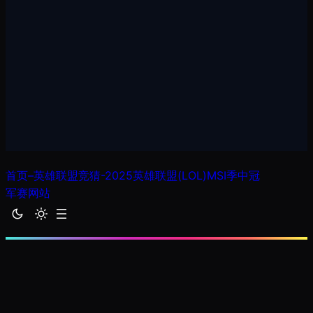
首页–英雄联盟竞猜-2025英雄联盟(LOL)MSI季中冠
军赛网站