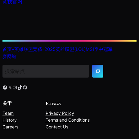
竞技官网
首页–英雄联盟竞猜-2025英雄联盟(LOL)MSI季中冠军
赛网站
搜
索
Facebook
X
Instagram
TikTok
GitHub
关于
Privacy
Team
Privacy Policy
History
Terms and Conditions
Careers
Contact Us