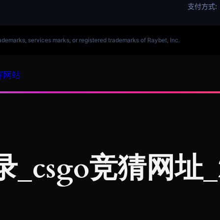
赛网站
录_csgo竞猜网址