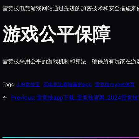
雷竞技电竞游戏网站通过先进的加密技术和安全措施来
游戏公平保障
雷竞技采用公平的游戏机制和算法，确保所有玩家在游
Tags:
JJB竞技宝
买电竞比赛输赢的app
雷竞技raybet体育
←
Previous:
雷竞技app下载_雷竞技官网_2024雷竞