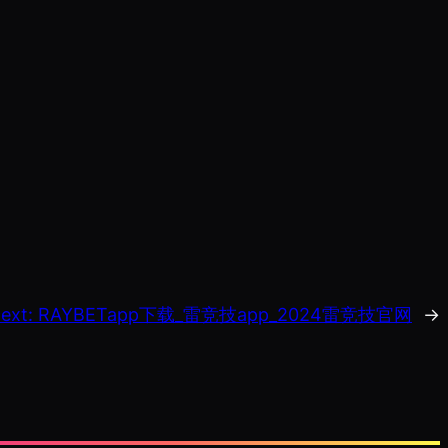
ext:
RAYBETapp下载_雷竞技app_2024雷竞技官网
→