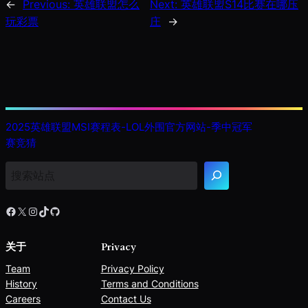
←
Previous:
英雄联盟怎么
Next:
英雄联盟S14比赛在哪压
玩彩票
庄
→
2025英雄联盟MSI赛程表-LOL外围官方网站-季中冠军
赛竞猜
搜
索
Facebook
X
Instagram
TikTok
GitHub
关于
Privacy
Team
Privacy Policy
History
Terms and Conditions
Careers
Contact Us