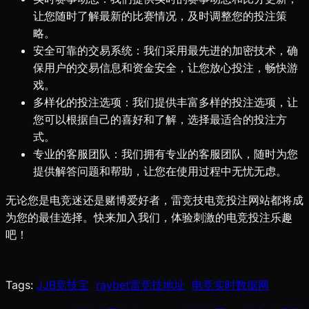
让您随时了解最新的比赛情况，及时调整您的投注策
略。
安全可靠的交易系统：我们采用最先进的加密技术，确
保用户的交易信息和资金安全，让您放心投注，畅快游
戏。
多样化的投注选项：我们提供丰富多样的投注选项，让
您可以根据自己的喜好和了解，选择最适合的投注方
式。
专业的客服团队：我们拥有专业的客服团队，随时为您
提供解答问题和帮助，让您在使用过程中无忧无虑。
无论您是电竞迷还是赌博爱好者，雷竞技电竞投注网站都将成
为您的最佳选择。快来加入我们，体验刺激的电竞投注乐趣
吧！
Tags:
JJB竞技宝
raybet雷竞技地址
电竞实时数据网