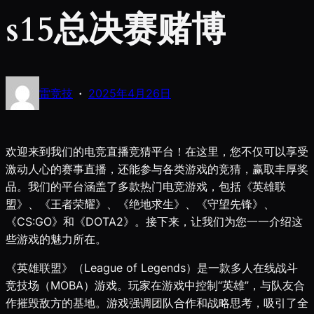
s15总决赛赌博
·
雷竞技
2025年4月26日
欢迎来到我们的电竞直播竞猜平台！在这里，您不仅可以享受
激动人心的赛事直播，还能参与各类游戏的竞猜，赢取丰厚奖
品。我们的平台涵盖了多款热门电竞游戏，包括《英雄联
盟》、《王者荣耀》、《绝地求生》、《守望先锋》、
《CS:GO》和《DOTA2》。接下来，让我们为您一一介绍这
些游戏的魅力所在。
《英雄联盟》（League of Legends）是一款多人在线战斗
竞技场（MOBA）游戏。玩家在游戏中控制“英雄”，与队友合
作摧毁敌方的基地。游戏强调团队合作和战略思考，吸引了全