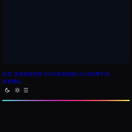
首页–英雄联盟竞猜-2025英雄联盟(LOL)MSI季中冠
军赛网站