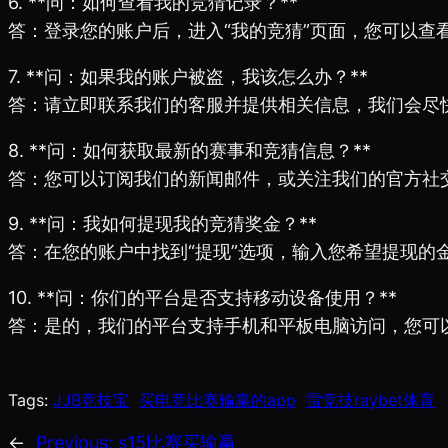
6. **问：如何查看我的竞猜记录？**
答：登录您的账户后，进入“我的竞猜”页面，您可以查
7. **问：如果我的账户被盗，我该怎么办？**
答：请立即联系我们的客服并提供相关信息，我们会尽
8. **问：如何获取最新的赛事和竞猜信息？**
答：您可以订阅我们的新闻邮件，或关注我们的官方社
9. **问：我如何提现我的竞猜奖金？**
答：在您的账户中找到“提现”选项，输入您希望提现的
10. **问：你们的平台是否支持移动设备使用？**
答：是的，我们的平台支持手机和平板电脑访问，您可
Tags:
JJB竞技宝
买电竞比赛输赢的app
雷竞技raybet体育
←
Previous:
s15比赛买输赢