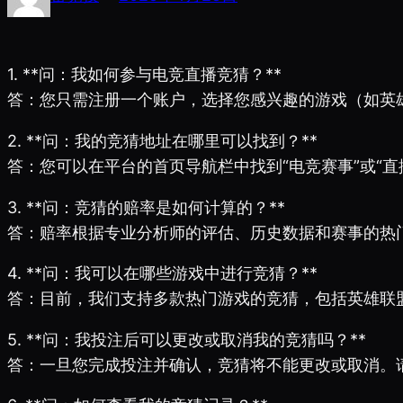
1. **问：我如何参与电竞直播竞猜？**
答：您只需注册一个账户，选择您感兴趣的游戏（如英
2. **问：我的竞猜地址在哪里可以找到？**
答：您可以在平台的首页导航栏中找到“电竞赛事”或“
3. **问：竞猜的赔率是如何计算的？**
答：赔率根据专业分析师的评估、历史数据和赛事的热
4. **问：我可以在哪些游戏中进行竞猜？**
答：目前，我们支持多款热门游戏的竞猜，包括英雄联盟
5. **问：我投注后可以更改或取消我的竞猜吗？**
答：一旦您完成投注并确认，竞猜将不能更改或取消。