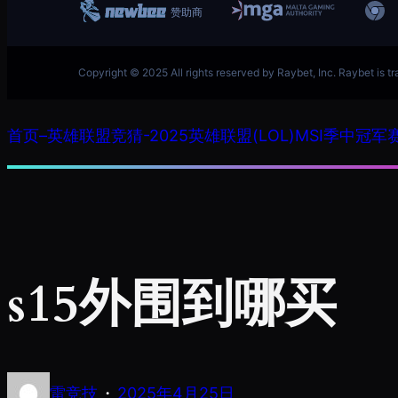
跳
首页–英雄联盟竞猜-2025英雄联盟(LOL)MSI季中冠军
至
内
容
s15外围到哪买
·
雷竞技
2025年4月25日