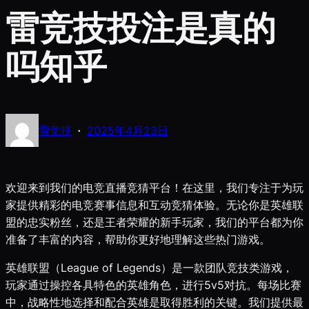
雷竞技投注是真的
吗知乎
·
雷竞技
2025年4月23日
欢迎来到我们的电竞直播竞猜平台！在这里，我们专注于为玩
家提供精彩的电竞赛事信息和互动竞猜体验。无论你是英雄联
盟的忠实粉丝，还是王者荣耀的新手玩家，我们的平台都为你
准备了丰富的内容，帮助你更好地理解这些热门游戏。
英雄联盟（League of Legends）是一款团队竞技类游戏，
玩家通过操控各具特色的英雄角色，进行5v5对抗。每场比赛
中，战略性地选择和配合英雄是取得胜利的关键。我们提供最