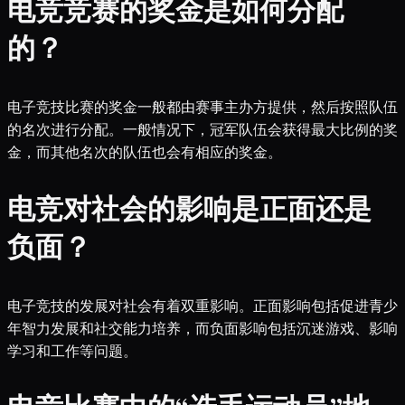
电竞竞赛的奖金是如何分配
的？
电子竞技比赛的奖金一般都由赛事主办方提供，然后按照队伍
的名次进行分配。一般情况下，冠军队伍会获得最大比例的奖
金，而其他名次的队伍也会有相应的奖金。
电竞对社会的影响是正面还是
负面？
电子竞技的发展对社会有着双重影响。正面影响包括促进青少
年智力发展和社交能力培养，而负面影响包括沉迷游戏、影响
学习和工作等问题。