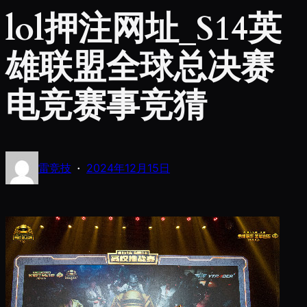
lol押注网址_S14英
雄联盟全球总决赛
电竞赛事竞猜
·
雷竞技
2024年12月15日