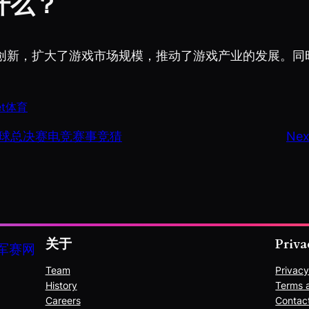
什么？
创新，扩大了游戏市场规模，推动了游戏产业的发展。同
et体育
全球总决赛电竞赛事竞猜
Nex
关于
Priva
冠军赛网
Team
Privacy
History
Terms 
Careers
Contac