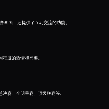
示比赛画面，还提供了互动交流的功能。
同程度的热情和兴趣。
总决赛、全明星赛、顶级联赛等。