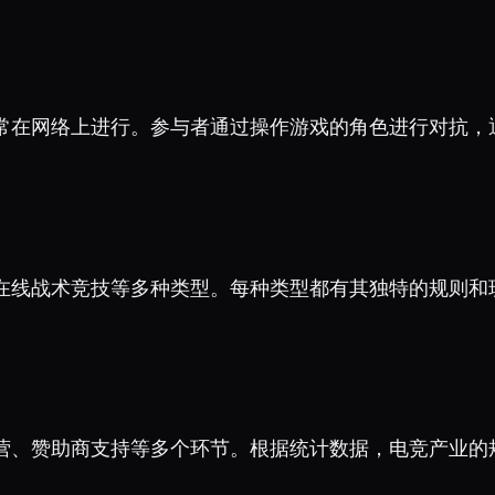
常在网络上进行。参与者通过操作游戏的角色进行对抗，
在线战术竞技等多种类型。每种类型都有其独特的规则和
营、赞助商支持等多个环节。根据统计数据，电竞产业的