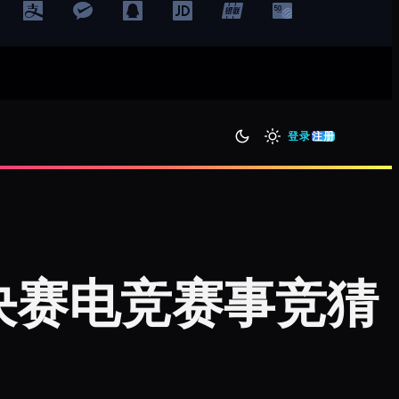
登录
注册
总决赛电竞赛事竞猜