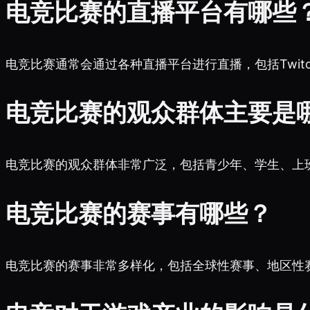
电竞比赛的直播平台有哪些
电竞比赛通常会通过各种直播平台进行直播，包括Twit
电竞比赛的观众群体主要是
电竞比赛的观众群体非常广泛，包括青少年、学生、上
电竞比赛的赛事有哪些？
电竞比赛的赛事非常多样化，包括全球性赛事、地区性