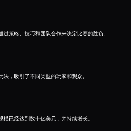
通过策略、技巧和团队合作来决定比赛的胜负。
玩法，吸引了不同类型的玩家和观众。
规模已经达到数十亿美元，并持续增长。