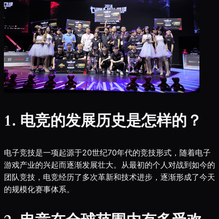
1. 电竞的发展历史是怎样的？
电子竞技是一项起源于20世纪70年代的竞技形式，随着电子
游戏产业的兴起而逐渐发展壮大。从最初的个人对战到如今的
团队竞技，电竞经历了多次革新和技术进步，逐渐形成了今天
的规模化赛事体系。