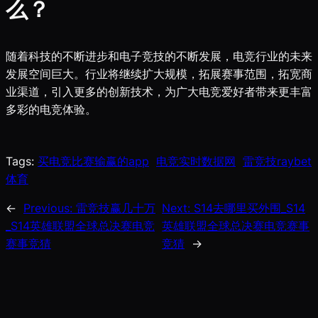
么？
随着科技的不断进步和电子竞技的不断发展，电竞行业的未来
发展空间巨大。行业将继续扩大规模，拓展赛事范围，拓宽商
业渠道，引入更多的创新技术，为广大电竞爱好者带来更丰富
多彩的电竞体验。
Tags:
买电竞比赛输赢的app
电竞实时数据网
雷竞技raybet
体育
←
Previous:
雷竞技赢几十万
Next:
S14去哪里买外围_S14
_S14英雄联盟全球总决赛电竞
英雄联盟全球总决赛电竞赛事
赛事竞猜
竞猜
→