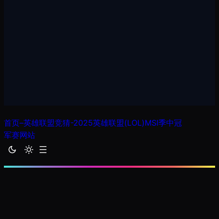
首页–英雄联盟竞猜-2025英雄联盟(LOL)MSI季中冠
军赛网站