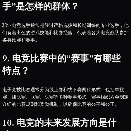
手”是怎样的群体？
职业电竞选手通常是经过严格选拔和长期训练的专业选手，他
们有着出色的游戏技能和比赛经验，代表着各大电竞战队参加
各类比赛和赛事。
9. 电竞比赛中的“赛事”有哪些
特点？
电子竞技比赛通常分为线上赛和线下赛两种形式，包括单挑
赛、团队赛、联赛、决赛等多种赛事形式。赛事组织方会制定
详细的比赛规则和奖励机制，以确保比赛的公平和公正。
10. 电竞的未来发展方向是什