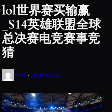
lol世界赛买输赢
_S14英雄联盟全球
总决赛电竞赛事竞
猜
·
雷竞技
2024年12月12日