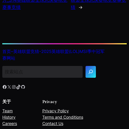
赛事竞猜
猜
→
首页–英雄联盟竞猜-2025英雄联盟(LOL)MSI季中冠军
赛网站
搜
索
Facebook
X
Instagram
TikTok
GitHub
关于
Privacy
Team
Privacy Policy
History
Terms and Conditions
Careers
Contact Us