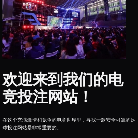
欢迎来到我们的电
竞投注网站！
在这个充满激情和竞争的电竞世界里，寻找一款安全可靠的足
球投注网站是非常重要的。