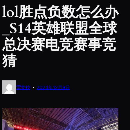
lol胜点负数怎么办
_S14英雄联盟全球
总决赛电竞赛事竞
猜
·
雷竞技
2024年12月9日