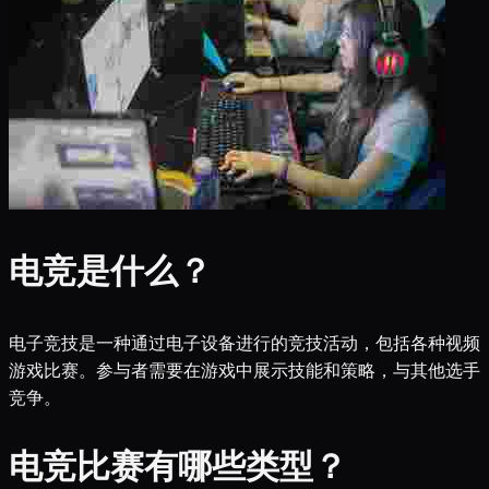
电竞是什么？
电子竞技是一种通过电子设备进行的竞技活动，包括各种视频
游戏比赛。参与者需要在游戏中展示技能和策略，与其他选手
竞争。
电竞比赛有哪些类型？