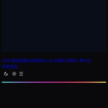
2025英雄联盟MSI赛程表-LOL外围官方网站-季中冠
军赛竞猜