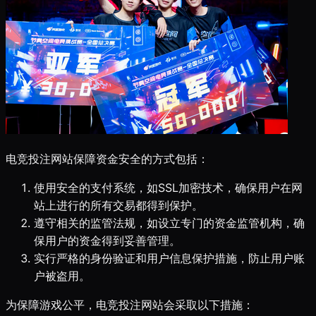
电竞投注网站保障资金安全的方式包括：
使用安全的支付系统，如SSL加密技术，确保用户在网
站上进行的所有交易都得到保护。
遵守相关的监管法规，如设立专门的资金监管机构，确
保用户的资金得到妥善管理。
实行严格的身份验证和用户信息保护措施，防止用户账
户被盗用。
为保障游戏公平，电竞投注网站会采取以下措施：