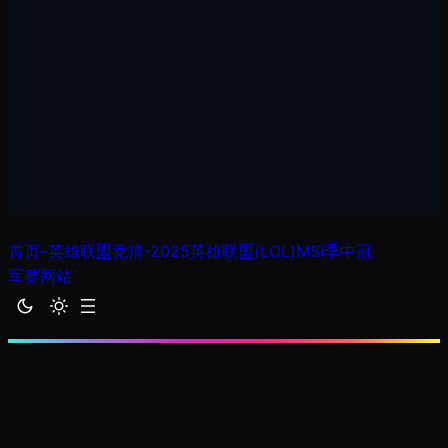
首页–英雄联盟竞猜-2025英雄联盟(LOL)MSI季中冠
军赛网站