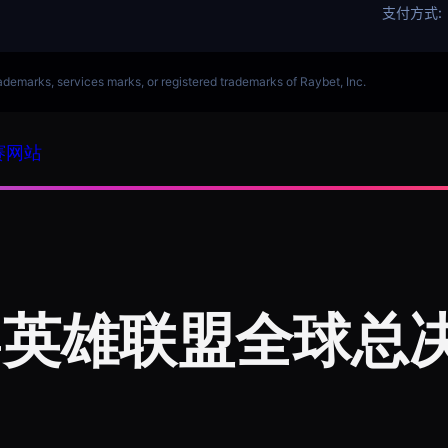
赛网站
S14英雄联盟全球