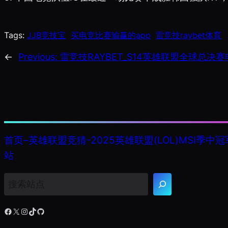
Tags:
JJB竞技宝
买电竞比赛输赢的app
雷竞技raybet体育
←
Previous:
雷竞技RAYBET_S14英雄联盟全球总决
首页–英雄联盟竞猜-2025英雄联盟(LOL)MSI季中
站
搜
索
Facebook
X
Instagram
TikTok
GitHub