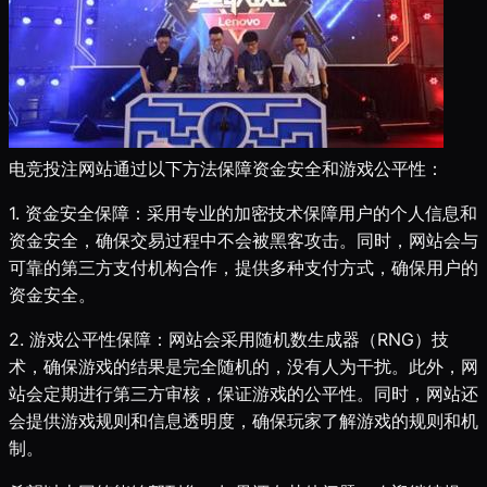
电竞投注网站通过以下方法保障资金安全和游戏公平性：
1. 资金安全保障：采用专业的加密技术保障用户的个人信息和
资金安全，确保交易过程中不会被黑客攻击。同时，网站会与
可靠的第三方支付机构合作，提供多种支付方式，确保用户的
资金安全。
2. 游戏公平性保障：网站会采用随机数生成器（RNG）技
术，确保游戏的结果是完全随机的，没有人为干扰。此外，网
站会定期进行第三方审核，保证游戏的公平性。同时，网站还
会提供游戏规则和信息透明度，确保玩家了解游戏的规则和机
制。