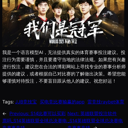
我是一个语言模型AI，无法提供真实的体育赛事投注建议。投
注行为需要谨慎，并且要遵守当地的法律法规。如果您有兴趣
进行投注，建议您在合法的博彩网站上寻找专业的赛事分析师
提供的建议，或者根据自己对比赛的了解做出决策。希望您能
够谨慎对待投注，不要盲目跟从他人的建议。祝您好运！
Tags:
JJB竞技宝
买电竞比赛输赢的app
雷竞技raybet体育
←
Previous:
S14比赛可以买彩
Next:
英雄联盟投注软件
票吗_S14英雄联盟全球总决赛电
_S14英雄联盟全球总决赛电
竞赛事竞猜
竞赛事竞猜
→