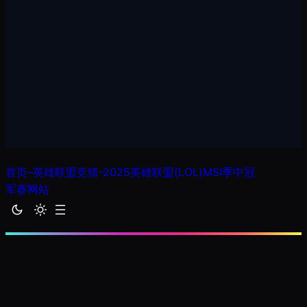
首页–英雄联盟竞猜-2025英雄联盟(LOL)MSI季中冠
军赛网站