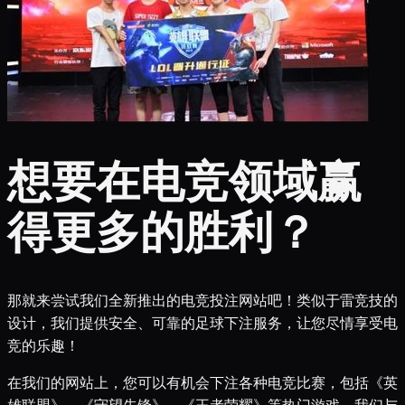
想要在电竞领域赢
得更多的胜利？
那就来尝试我们全新推出的电竞投注网站吧！类似于雷竞技的
设计，我们提供安全、可靠的足球下注服务，让您尽情享受电
竞的乐趣！
在我们的网站上，您可以有机会下注各种电竞比赛，包括《英
雄联盟》、《守望先锋》、《王者荣耀》等热门游戏。我们与