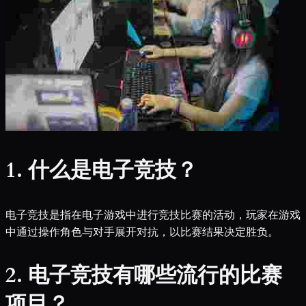
1. 什么是电子竞技？
电子竞技是指在电子游戏中进行竞技比赛的活动，玩家在游戏
中通过操作角色与对手展开对抗，以比赛结果决定胜负。
2. 电子竞技有哪些流行的比赛
项目？