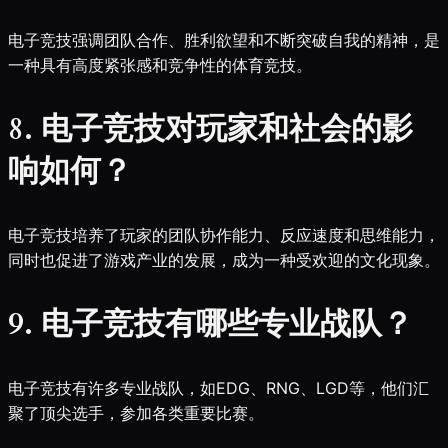
电子竞技强调团队合作、胜利欲望和不断突破自我的精神，是
一种具有高度紧张感和竞争性的体育竞技。
8. 电子竞技对玩家和社会的影
响如何？
电子竞技培养了玩家的团队协作能力、反应速度和思维能力，
同时也促进了游戏产业的发展，成为一种受欢迎的文化现象。
9. 电子竞技有哪些专业战队？
电子竞技有许多专业战队，如EDG、RNG、LGD等，他们汇
聚了顶尖选手，参加各类重要比赛。