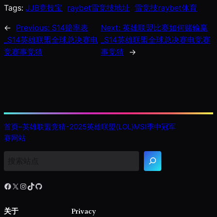
Tags:
JJB竞技宝
raybet雷竞技地址
雷竞技raybet体育
←
Previous:
S14赔率表
Next:
英雄联盟比赛如何赌输赢
_S14英雄联盟全球总决赛电
_S14英雄联盟全球总决赛电竞赛
竞赛事竞猜
事竞猜
→
首页–英雄联盟竞猜-2025英雄联盟(LOL)MSI季中冠军
赛网站
搜
索
Facebook
X
Instagram
TikTok
GitHub
关于
Privacy