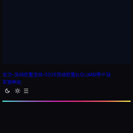
首页–英雄联盟竞猜-2025英雄联盟(LOL)MSI季中冠
军赛网站