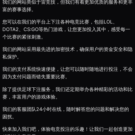
我们的网站类似于雷竞技，但我们有着更加优质的服务和更丰
富的赛事选择。
您可以在我们的平台上下注各种电竞比赛，包括LOL、
DOTA2、CS:GO等热门游戏，让您更加投入其中，感受每一
个比赛的紧张刺激。
我们的网站采用最先进的加密技术，确保用户的资金安全和隐
私保护。
我们的支付系统快速便捷，让您可以随时随地进行投注，不会
因为支付问题而错失重要比赛。
除了提供足球下注服务，我们还定期举办各种精彩的活动和比
赛，丰富用户的游戏体验。
我们的客服团队24小时在线，随时解答您的问题和解决您的
困扰。
快来加入我们吧，体验电竞投注的乐趣！让我们一起创造更加