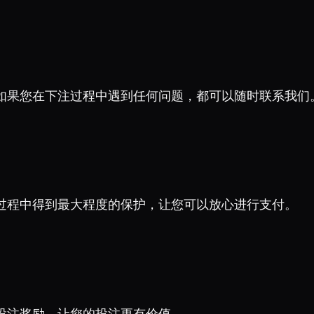
如果您在下注过程中遇到任何问题，都可以随时联系我们
过程中得到最大程度的保护，让您可以放心进行支付。
投注奖励，让您的投注更有价值。