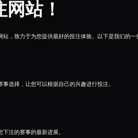
注网站！
网站，致力于为您提供最好的投注体验。以下是我们的一
赛事选择，让您可以根据自己的兴趣进行投注。
您下注的赛事的最新进展。