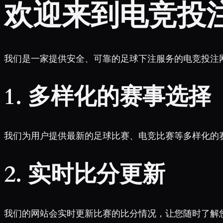
欢迎来到电竞投
我们是一家提供安全、可靠的足球下注服务的电竞投注
1. 多样化的赛事选择
我们为用户提供最新的足球比赛、电竞比赛等多样化的
2. 实时比分更新
我们的网站会实时更新比赛的比分情况，让您随时了解