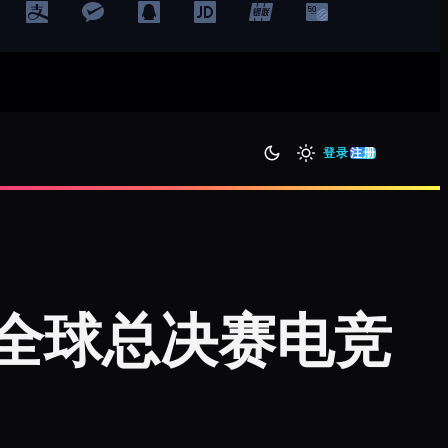
登录
注册
盟全球总决赛电竞