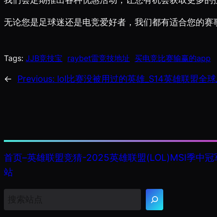
无论您是足球迷还是电竞爱好者，我们都有适合您的赛
Tags:
JJB竞技宝
raybet雷竞技地址
买电竞比赛输赢的app
←
Previous:
lol比赛没被用过的英雄_S14英雄联盟
首页–英雄联盟竞猜-2025英雄联盟(LOL)MSI季中
站
搜
索