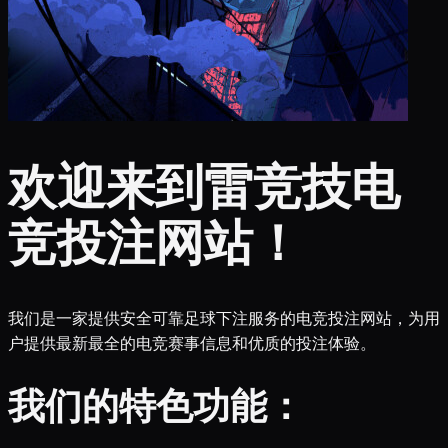
欢迎来到雷竞技电
竞投注网站！
我们是一家提供安全可靠足球下注服务的电竞投注网站，为用
户提供最新最全的电竞赛事信息和优质的投注体验。
我们的特色功能：