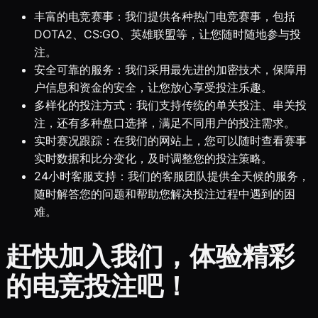
丰富的电竞赛事：我们提供各种热门电竞赛事，包括
DOTA2、CS:GO、英雄联盟等，让您随时随地参与投
注。
安全可靠的服务：我们采用最先进的加密技术，保障用
户信息和资金的安全，让您放心享受投注乐趣。
多样化的投注方式：我们支持传统的单关投注、串关投
注，还有多种盘口选择，满足不同用户的投注需求。
实时赛况跟踪：在我们的网站上，您可以随时查看赛事
实时数据和比分变化，及时调整您的投注策略。
24小时客服支持：我们的客服团队提供全天候的服务，
随时解答您的问题和帮助您解决投注过程中遇到的困
难。
赶快加入我们，体验精彩
的电竞投注吧！