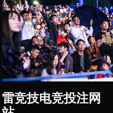
雷竞技电竞投注网
站