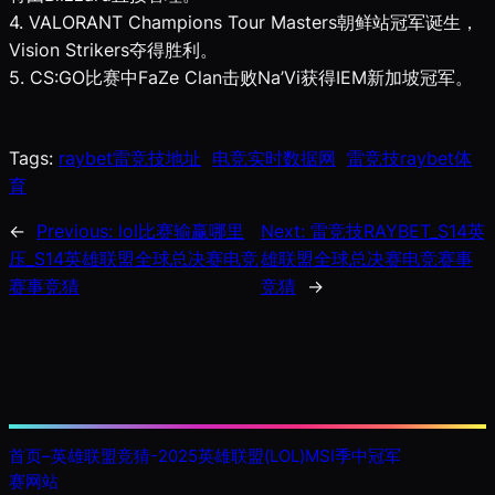
4. VALORANT Champions Tour Masters朝鲜站冠军诞生，
Vision Strikers夺得胜利。
5. CS:GO比赛中FaZe Clan击败Na’Vi获得IEM新加坡冠军。
Tags:
raybet雷竞技地址
电竞实时数据网
雷竞技raybet体
育
←
Previous:
lol比赛输赢哪里
Next:
雷竞技RAYBET_S14英
压_S14英雄联盟全球总决赛电竞
雄联盟全球总决赛电竞赛事
赛事竞猜
竞猜
→
首页–英雄联盟竞猜-2025英雄联盟(LOL)MSI季中冠军
赛网站