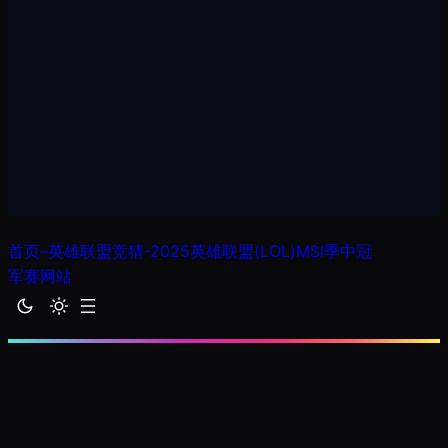
首页–英雄联盟竞猜-2025英雄联盟(LOL)MSI季中冠
军赛网站