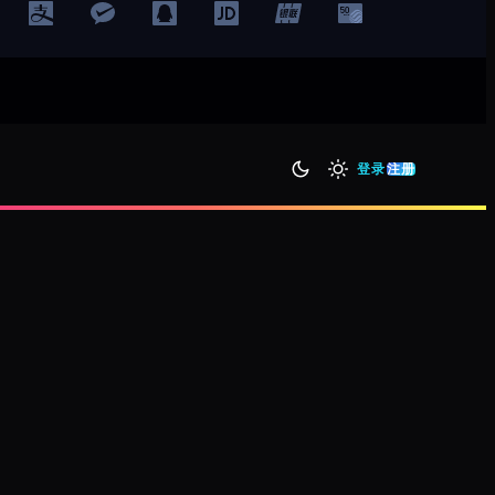
登录
注册