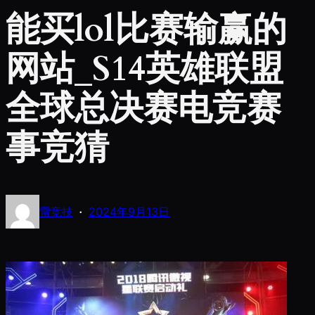
能买lol比赛输赢的
网站_S14英雄联盟
全球总决赛电竞赛
事竞猜
·
雷竞技
2024年9月13日