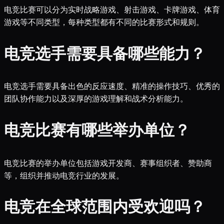
电竞比赛可以分为实时战略游戏、射击游戏、卡牌游戏、体育
游戏等不同类型，每种类型都有不同的比赛形式和规则。
电竞选手需要具备哪些能力？
电竞选手需要具备出色的反应速度、精准的操作技巧、优秀的
团队协作能力以及深厚的游戏理解和战术分析能力。
电竞比赛有哪些举办单位？
电竞比赛的举办单位包括游戏开发商、赛事组织者、赞助商
等，组织并推动电竞行业的发展。
电竞在全球范围内受欢迎吗？