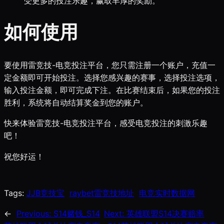
受更多的投注乐趣，赢取丰厚的奖励。
如何使用
要使用雷竞技-电竞投注平台，您只需注册一个账户，充值一
定金额即可开始投注。选择您感兴趣的赛事，选择投注选项，
输入投注金额，即可完成下注。在比赛结束后，如果您的投注
胜利，系统将自动结算奖金到您的账户。
快来体验雷竞技-电竞投注平台，感受电竞投注的刺激乐趣
吧！
祝您好运！
Tags:
JJB竞技宝
raybet雷竞技地址
电竞实时数据网
←
Previous:
S14赌钱_S14
Next:
英雄联盟S14决赛赔率