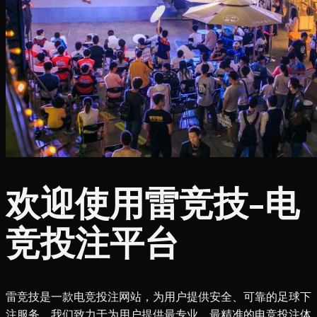
欢迎使用雷竞技-电
竞投注平台
雷竞技是一款电竞投注网站，为用户提供安全、可靠的足球下
注服务。我们致力于为用户提供最专业、最精准的电竞投注体