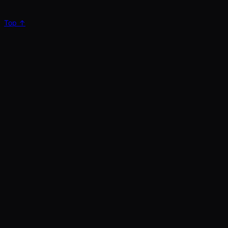
Top ↑