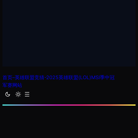
首页–英雄联盟竞猜-2025英雄联盟(LOL)MSI季中冠
军赛网站