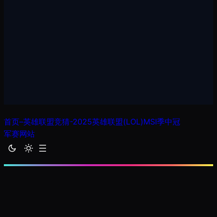
首页–英雄联盟竞猜-2025英雄联盟(LOL)MSI季中冠
军赛网站