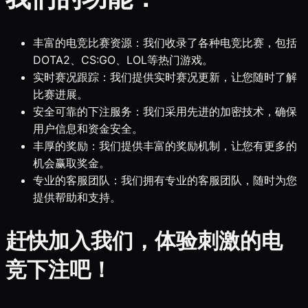
丰富的电竞比赛资源：我们收录了各种电竞比赛，包括
DOTA2、CS:GO、LOL等热门游戏。
实时赛况跟踪：我们提供实时赛况更新，让您随时了解
比赛进展。
安全可靠的下注服务：我们采用先进的加密技术，确保
用户信息和资金安全。
丰厚的奖励：我们提供丰富的奖励机制，让您有更多的
机会赢取奖金。
专业的客服团队：我们拥有专业的客服团队，随时为您
提供帮助和支持。
赶快加入我们，体验刺激的电
竞下注吧！