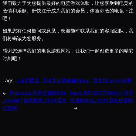
我们致力于为您提供最好的电竞游戏体验，让您享受到电竞的
激情和乐趣。赶快注册成为我们的会员，体验刺激的电竞下注
吧！
如果您有任何疑问或意见，欢迎随时联系我们的客服团队，我
们将竭诚为您服务。
感谢您选择我们的电竞游戏网站，让我们一起创造更多的精彩
时刻吧！
Tags:
JJB竞技宝
买电竞比赛输赢的app
雷竞技raybet体育
←
Previous:
雷竞技官网地址
Next:
RAYBET官网地址_雷竞
_RAYBET官网登录_2024雷竞
技官网地址_2024雷竞技官网
技官网
→