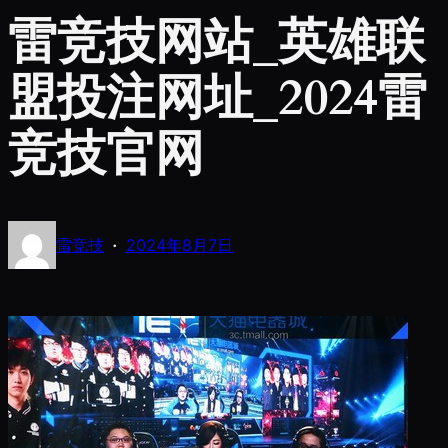
雷竞技网站_英雄联
盟投注网址_2024雷
竞技官网
·
雷竞技
2024年8月7日