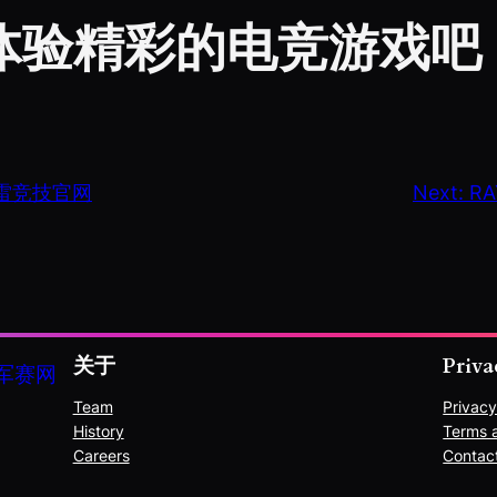
体验精彩的电竞游戏吧
4雷竞技官网
Next:
R
关于
Priva
冠军赛网
Team
Privacy
History
Terms 
Careers
Contac