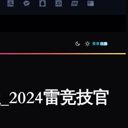
登录
注册
_2024雷竞技官