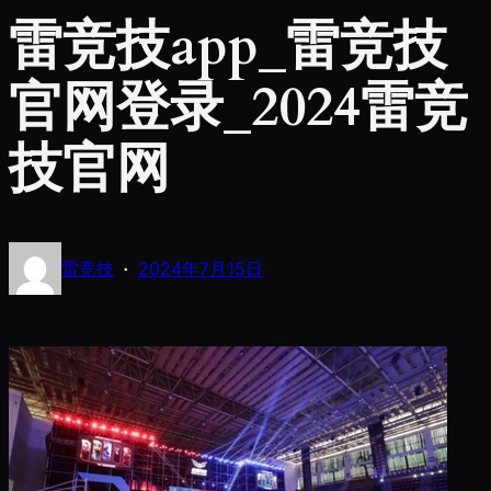
雷竞技app_雷竞技
官网登录_2024雷竞
技官网
·
雷竞技
2024年7月15日