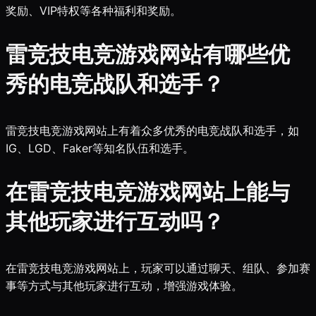
奖励、VIP特权等各种福利和奖励。
雷竞技电竞游戏网站有哪些优
秀的电竞战队和选手？
雷竞技电竞游戏网站上有着众多优秀的电竞战队和选手，如
IG、LGD、Faker等知名队伍和选手。
在雷竞技电竞游戏网站上能与
其他玩家进行互动吗？
在雷竞技电竞游戏网站上，玩家可以通过聊天、组队、参加赛
事等方式与其他玩家进行互动，增强游戏体验。