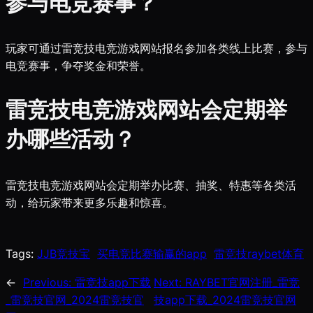
参与电竞赛事？
玩家可通过雷竞技电竞游戏网站报名参加各类线上比赛，参与
电竞赛事，争夺奖金和荣誉。
雷竞技电竞游戏网站会定期举
办哪些活动？
雷竞技电竞游戏网站会定期举办比赛、抽奖、特惠等各类活
动，给玩家带来更多乐趣和惊喜。
Tags:
JJB竞技宝
买电竞比赛输赢的app
雷竞技raybet体育
←
Previous:
雷竞技app下载
Next:
RAYBET官网注册_雷竞
_雷竞技官网_2024雷竞技官
技app下载_2024雷竞技官网