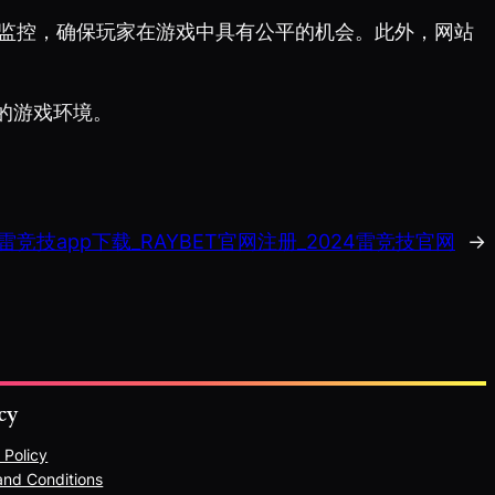
和监控，确保玩家在游戏中具有公平的机会。此外，网站
的游戏环境。
雷竞技app下载_RAYBET官网注册_2024雷竞技官网
→
cy
 Policy
and Conditions