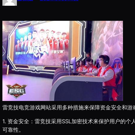
雷竞技电竞游戏网站采用多种措施来保障资金安全和游
1. 资金安全：雷竞技采用SSL加密技术来保护用户
可靠性。