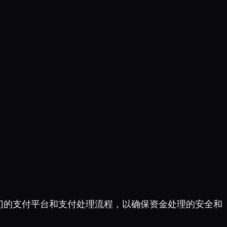
专门的支付平台和支付处理流程，以确保资金处理的安全和