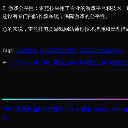
2. 游戏公平性：雷竞技采用了专业的游戏平台和技术
还设有专门的防作弊系统，保障游戏的公平性。
总的来说，雷竞技电竞游戏网站通过技术措施和管理措
Tags:
JJB竞技宝
raybet雷竞技地址
买电竞比赛输赢的app
←
Previous:
RAYBET网站_RAYBET网站_2024雷竞
2025英雄联盟MSI赛程表-LOL外围官方网站-季中
猜
搜