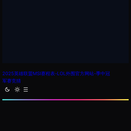
2025英雄联盟MSI赛程表-LOL外围官方网站-季中冠
军赛竞猜