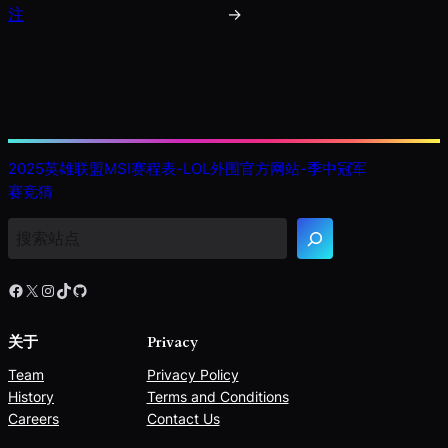
注
→
2025英雄联盟MSI赛程表-LOL外围官方网站-季中冠军
赛竞猜
搜
索
Facebook
X
Instagram
TikTok
GitHub
关于
Privacy
Team
Privacy Policy
History
Terms and Conditions
Careers
Contact Us