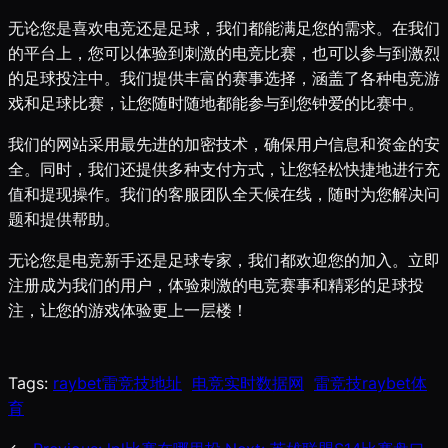
无论您是喜欢电竞还是足球，我们都能满足您的需求。在我们
的平台上，您可以体验到刺激的电竞比赛，也可以参与到激烈
的足球投注中。我们提供丰富的赛事选择，涵盖了各种电竞游
戏和足球比赛，让您随时随地都能参与到您钟爱的比赛中。
我们的网站采用最先进的加密技术，确保用户信息和资金的安
全。同时，我们还提供多种支付方式，让您轻松快捷地进行充
值和提现操作。我们的客服团队全天候在线，随时为您解决问
题和提供帮助。
无论您是电竞新手还是足球专家，我们都欢迎您的加入。立即
注册成为我们的用户，体验刺激的电竞赛事和精彩的足球投
注，让您的游戏体验更上一层楼！
Tags:
raybet雷竞技地址
电竞实时数据网
雷竞技raybet体
育