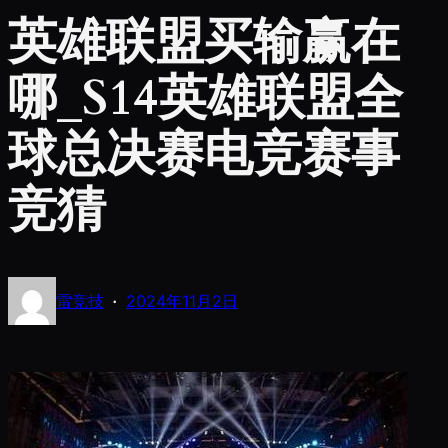
英雄联盟买输赢在
哪_S14英雄联盟全
球总决赛电竞赛事
竞猜
·
雷竞技
2024年11月2日