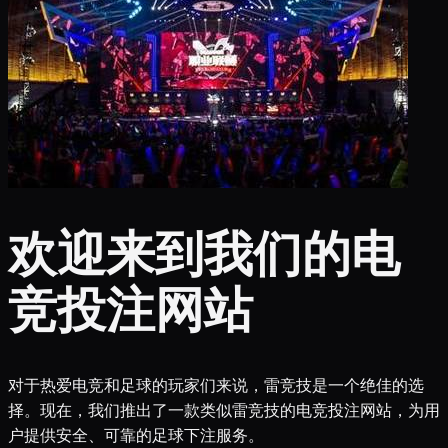
欢迎来到我们的电
竞投注网站
对于热爱电竞和足球的玩家们来说，雷竞技是一个绝佳的选
择。现在，我们推出了一款类似雷竞技的电竞投注网站，为用
户提供安全、可靠的足球下注服务。