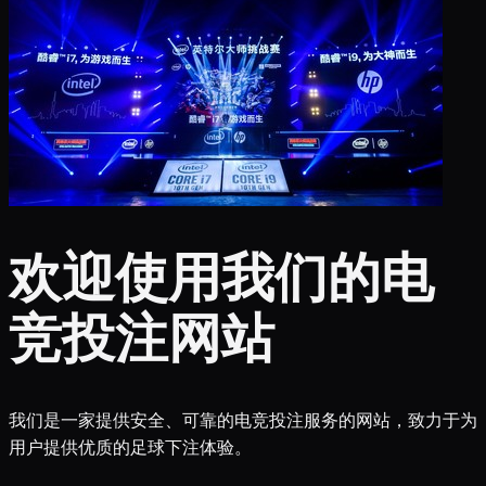
欢迎使用我们的电
竞投注网站
我们是一家提供安全、可靠的电竞投注服务的网站，致力于为
用户提供优质的足球下注体验。