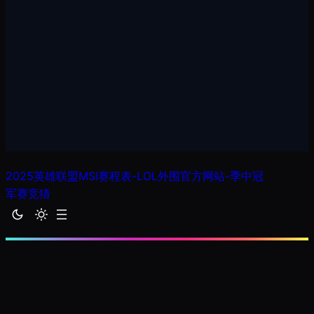
2025英雄联盟MSI赛程表-LOL外围官方网站-季中冠
军赛竞猜