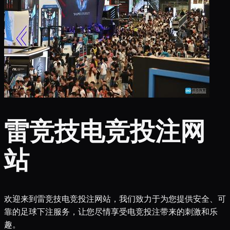
雷竞技电竞投注网
站
欢迎来到雷竞技电竞投注网站，我们致力于为您提供安全、可
靠的足球下注服务，让您尽情享受电竞投注带来的刺激和乐
趣。